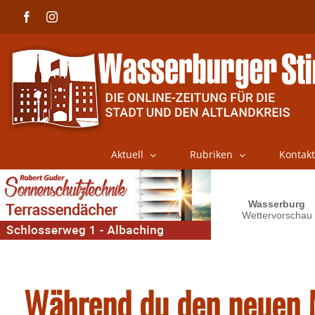
Skip
Facebook
Instagram
to
content
Aktuell
Rubriken
Kontakt
Während du den neuen 