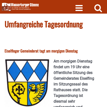
Skip
to
content
Umfangreiche Tagesordnung
Eiselfinger Gemeinderat tagt am morgigen Dienstag
Am morgigen Dienstag
findet um 19 Uhr eine
öffentliche Sitzung des
Gemeinderates Eiselfing
im Sitzungssaal des
Rathauses statt.
Die
Tagesordnung ist
diesmal sehr