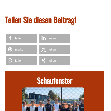
Teilen Sie diesen Beitrag!
teilen
teilen
merken
teilen
teilen
teilen
Schaufenster