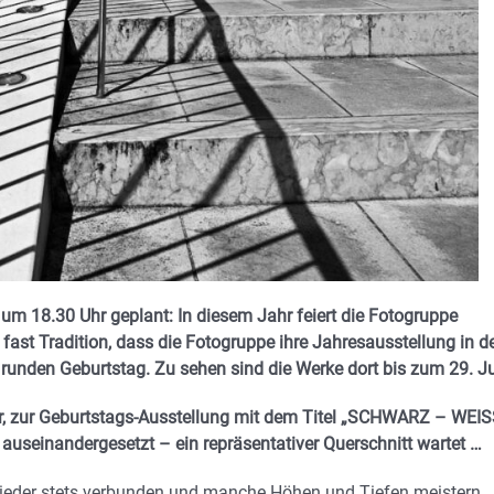
 um 18.30 Uhr geplant: In diesem Jahr feiert die Fotogruppe
fast Tradition, dass die Fotogruppe ihre Jahresausstellung in d
unden Geburtstag. Zu sehen sind die Werke dort bis zum 29. Ju
hr, zur Geburtstags-Ausstellung mit dem Titel „SCHWARZ – WEIS
auseinandergesetzt – ein repräsentativer Querschnitt wartet …
glieder stets verbunden und manche Höhen und Tiefen meistern