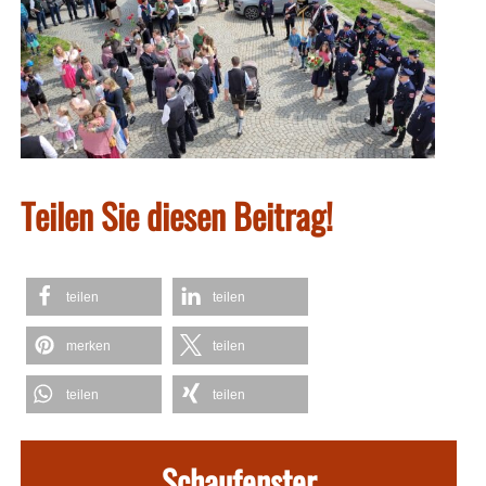
Teilen Sie diesen Beitrag!
teilen
teilen
merken
teilen
teilen
teilen
Schaufenster