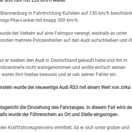
r und fuhr mit 220 km/h weiter.
e Brannenburg in Fahrtrichtung Kufstein auf 130 km/h beschränk
jährige Pkw-Lenker mit knapp 300 km/h.
wurde der Verkehr auf eine Fahrspur verengt, weshalb es unter
nnten mehrere Polizeistreifen auf den Audi aufschließen und i
ass er soeben den Audi in Deutschland gekauft habe und ihn in
Polizeistreife nicht wahrgenommen und wollte einfach seinen
waren ihm hierbei bewusst und er sah seinen Fehler ein.
stein wurde der neuwertige Audi RS3 mit einem Wert von zirka
sgericht die Einziehung des Fahrzeuges. In diesem Fall wird de
alls wurde der Führerschein an Ort und Stelle eingezogen.
len Kraftfahrzeugrennens ermittelt, da er sich unter grober und