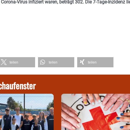
 Corona-Virus infiziert waren, beträgt 302. Die 7-Tage-Inzidenz li
teilen
teilen
teilen
chaufenster