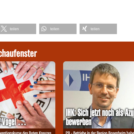
teilen
teilen
teilen
chaufenster