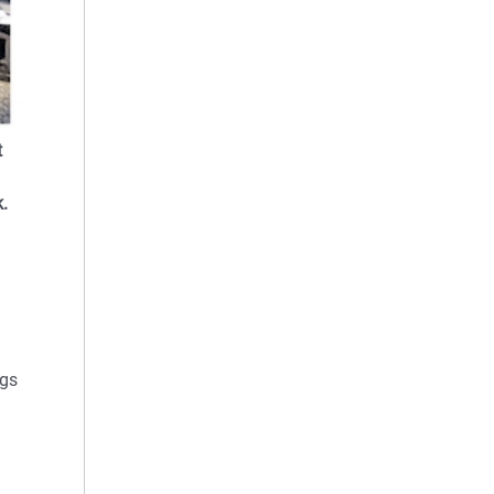
t
.
ugs