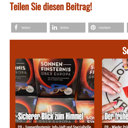
Teilen Sie diesen Beitrag!
teilen
teilen
merken
S