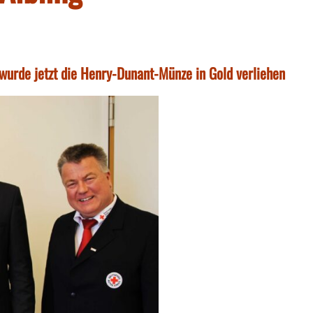
wurde jetzt die Henry-Dunant-Münze in Gold verliehen