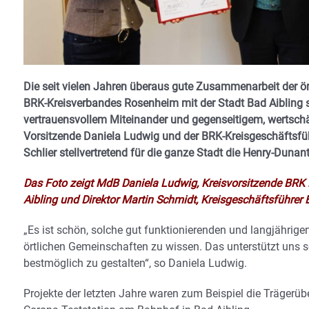
Die seit vielen Jahren überaus gute Zusammenarbeit der ö
BRK-Kreisverbandes Rosenheim mit der Stadt Bad Aibling se
vertrauensvollem Miteinander und gegenseitigem, wertsc
Vorsitzende Daniela Ludwig und der BRK-Kreisgeschäftsfüh
Schlier stellvertretend für die ganze Stadt die Henry-Dunan
Das Foto zeigt MdB Daniela Ludwig, Kreisvorsitzende BRK 
Aibling und Direktor Martin Schmidt, Kreisgeschäftsführe
„Es ist schön, solche gut funktionierenden und langjährig
örtlichen Gemeinschaften zu wissen. Das unterstützt uns se
bestmöglich zu gestalten“, so Daniela Ludwig.
Projekte der letzten Jahre waren zum Beispiel die Träger