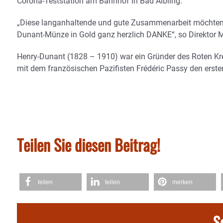
Corona-Teststation am Bahnhof in Bad Aibling.
„Diese langanhaltende und gute Zusammenarbeit möchten w
Dunant-Münze in Gold ganz herzlich DANKE“, so Direktor M
Henry-Dunant (1828 – 1910) war ein Gründer des Roten Kre
mit dem französischen Pazifisten Frédéric Passy den erste
Teilen Sie diesen Beitrag!
teilen
teilen
merken
S