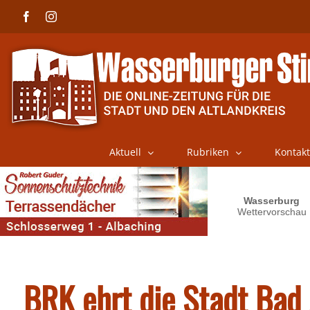
Skip
Facebook
Instagram
to
content
Aktuell
Rubriken
Kontakt
BRK ehrt die Stadt Bad 