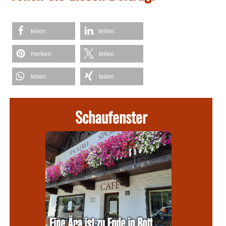
teilen
teilen
merken
teilen
teilen
teilen
Schaufenster