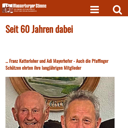
Skip
to
content
Seit 60 Jahren dabei
... Franz Katterloher und Adi Mayerhofer - Auch die Pfaffinger
Schützen ehrten ihre langjährigen Mitglieder