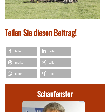
Teilen Sie diesen Beitrag!
teilen
teilen
merken
teilen
teilen
teilen
Schaufenster