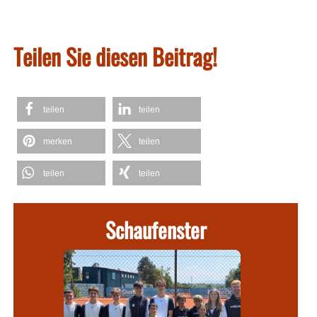
Teilen Sie diesen Beitrag!
teilen
teilen
merken
teilen
teilen
teilen
Schaufenster