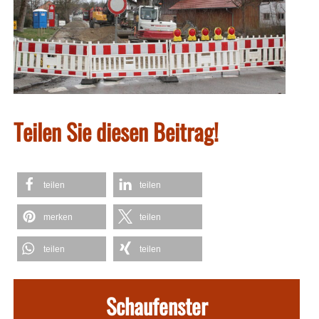
Teilen Sie diesen Beitrag!
teilen
teilen
merken
teilen
teilen
teilen
Schaufenster