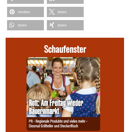
merken
teilen
teilen
teilen
Schaufenster