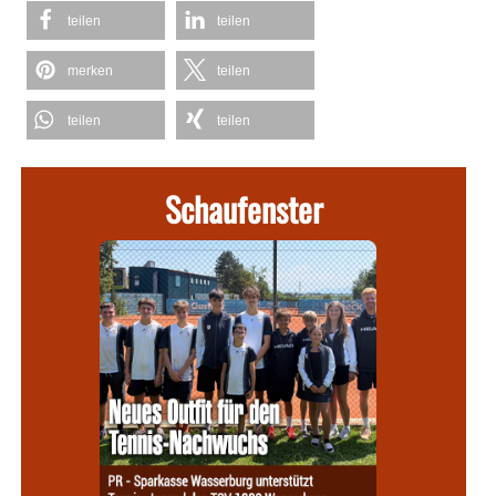
teilen
teilen
merken
teilen
teilen
teilen
Schaufenster