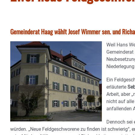
Gemeinderat Haag wählt Josef Wimmer sen. und Richar
Weil Hans Wei
Gemeinderat 
Neubesetzung
Niederlegung
Ein Feldgesc
erläuterte
Seb
Arbeit, aber 
nicht auf all
anfallenden 
Dennoch sei e
würden. „Neue Feldgeschworene zu finden ist schwierig“, erk