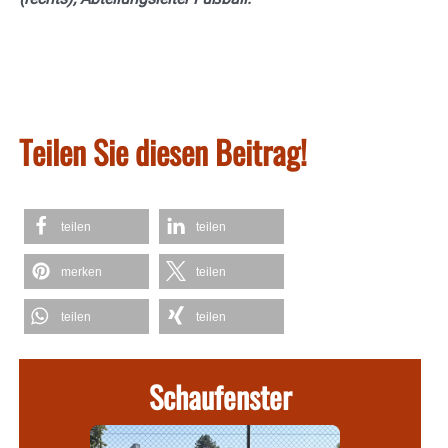
Teilen Sie diesen Beitrag!
teilen
teilen
merken
teilen
teilen
teilen
Schaufenster