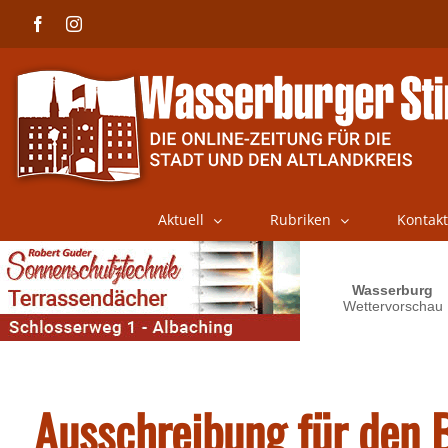
Skip
Facebook
Instagram
to
content
Aktuell
Rubriken
Kontakt
Ausschreibung für den B