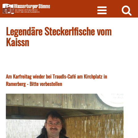
Skip
to
content
Legendäre Steckerlfische vom
Kaissn
Am Karfreitag wieder bei Traudls-Café am Kirchplatz in
Ramerberg - Bitte vorbestellen