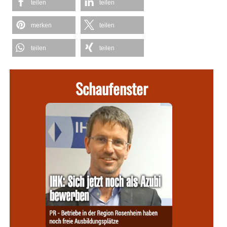
teilen
teilen
merken
teilen
teilen
teilen
Schaufenster