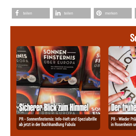
teilen
teilen
merken
S