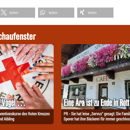
teilen
teilen
teilen
chaufenster