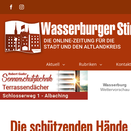
Skip
Facebook
Instagram
to
content
Aktuell
Rubriken
Kontakt
Die schützenden Hände