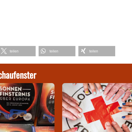
teilen
teilen
teilen
chaufenster