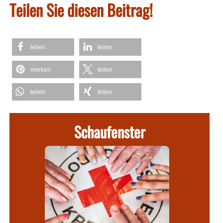
Teilen Sie diesen Beitrag!
teilen
teilen
merken
teilen
teilen
teilen
Schaufenster