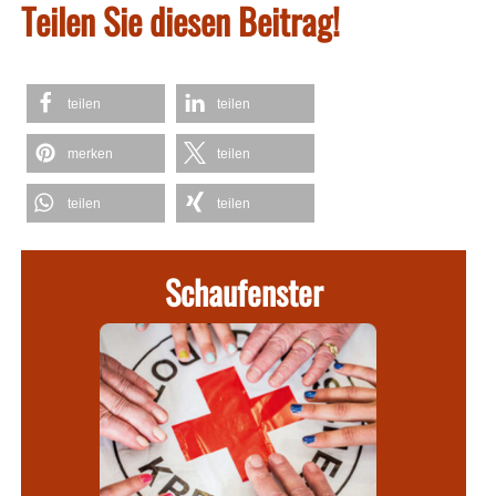
Teilen Sie diesen Beitrag!
teilen
teilen
merken
teilen
teilen
teilen
Schaufenster