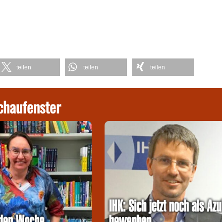
teilen
teilen
teilen
chaufenster