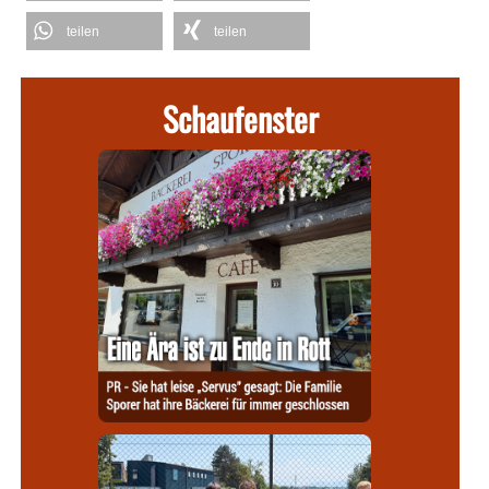
teilen
teilen
Schaufenster