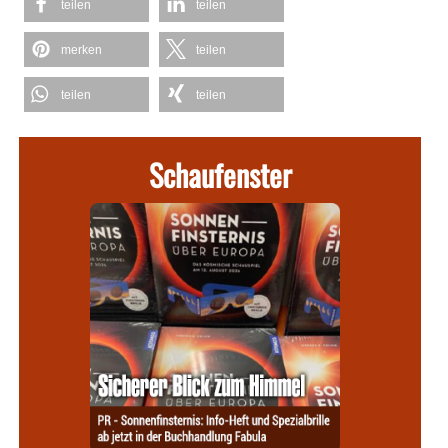
teilen
teilen
merken
teilen
teilen
teilen
Schaufenster