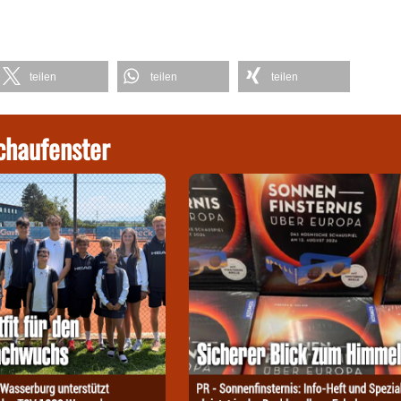
teilen
teilen
teilen
chaufenster