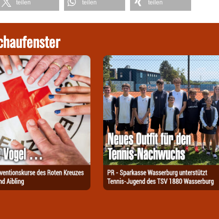
teilen
teilen
teilen
chaufenster