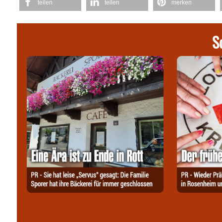
teilen
teilen
merken
S