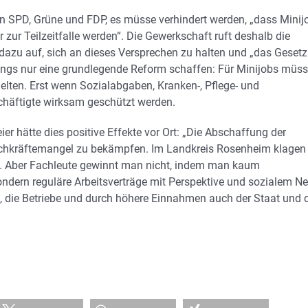
en SPD, Grüne und FDP, es müsse verhindert werden, „dass Minij
r zur Teilzeitfalle werden“. Die Gewerkschaft ruft deshalb die
azu auf, sich an dieses Versprechen zu halten und „das Gesetz
erdings nur eine grundlegende Reform schaffen: Für Minijobs müs
gelten. Erst wenn Sozialabgaben, Kranken-, Pflege- und
chäftigte wirksam geschützt werden.
hätte dies positive Effekte vor Ort: „Die Abschaffung der
Fachkräftemangel zu bekämpfen. Im Landkreis Rosenheim klagen
den. Aber Fachleute gewinnt man nicht, indem man kaum
ndern reguläre Arbeitsverträge mit Perspektive und sozialem Ne
, die Betriebe und durch höhere Einnahmen auch der Staat und 