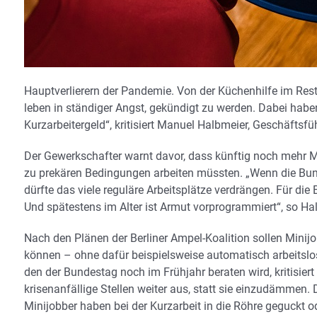
Hauptverlierern der Pandemie. Von der Küchenhilfe im Resta
leben in ständiger Angst, gekündigt zu werden. Dabei habe
Kurzarbeitergeld“, kritisiert Manuel Halbmeier, Geschäfts
Der Gewerkschafter warnt davor, dass künftig noch mehr 
zu prekären Bedingungen arbeiten müssten. „Wenn die Bun
dürfte das viele reguläre Arbeitsplätze verdrängen. Für die 
Und spätestens im Alter ist Armut vorprogrammiert“, so Ha
Nach den Plänen der Berliner Ampel-Koalition sollen Minij
können – ohne dafür beispielsweise automatisch arbeitslo
den der Bundestag noch im Frühjahr beraten wird, kritisiert
krisenanfällige Stellen weiter aus, statt sie einzudämmen.
Minijobber haben bei der Kurzarbeit in die Röhre geguckt ode