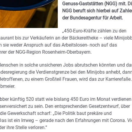
Genuss-Gaststätten (NGG) mit. D
NGG beruft sich hierbei auf Zahle
der Bundesagentur für Arbeit.
„450-Euro-Kräfte zählen zu den
urant bis zur Verkäuferin an der Bäckereitheke – viele Minijob
n sie weder Anspruch auf das Arbeitslosen- noch auf das
führer der NGG-Region Rosenheim-Oberbayern.
Menschen in solche unsicheren Jobs abrutschen könnten und da
desregierung die Verdienstgrenze bei den Minijobs anhebt, dan
Betroffenen, zu einem Großteil Frauen, wird das zur Karrierefalle.
lbmeier.
obber künftig 520 statt wie bislang 450 Euro im Monat verdienen
senversichert zu sein. Den entsprechenden Gesetzentwurf, über
 die Gewerkschaft scharf: „Die Politik baut prekäre und
 Das ist ein Irrweg – gerade nach den Erfahrungen mit Corona. Vi
r ihre Stelle verloren.“