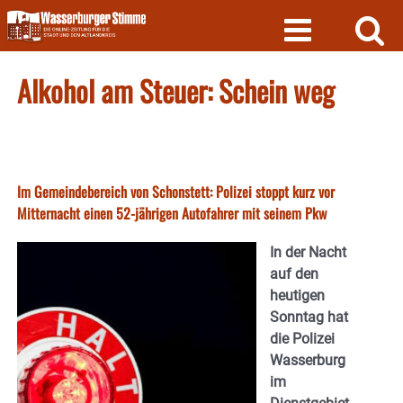
Skip
to
content
Alkohol am Steuer: Schein weg
Im Gemeindebereich von Schonstett: Polizei stoppt kurz vor
Mitternacht einen 52-jährigen Autofahrer mit seinem Pkw
In der Nacht
auf den
heutigen
Sonntag hat
die Polizei
Wasserburg
im