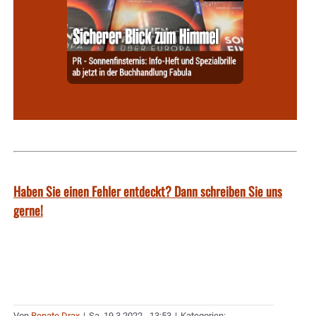
Haben Sie einen Fehler entdeckt? Dann schreiben Sie uns
gerne!
Von
Renate Drax
|
Sa. 19.3.2022 - 13:53
|
Kategorien: