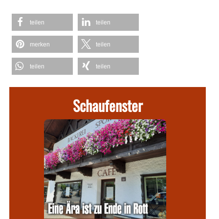
teilen
teilen
merken
teilen
teilen
teilen
Schaufenster