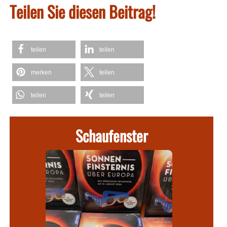
Teilen Sie diesen Beitrag!
teilen
teilen
merken
teilen
teilen
teilen
Schaufenster