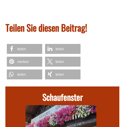
Teilen Sie diesen Beitrag!
teilen
teilen
merken
teilen
teilen
teilen
Schaufenster