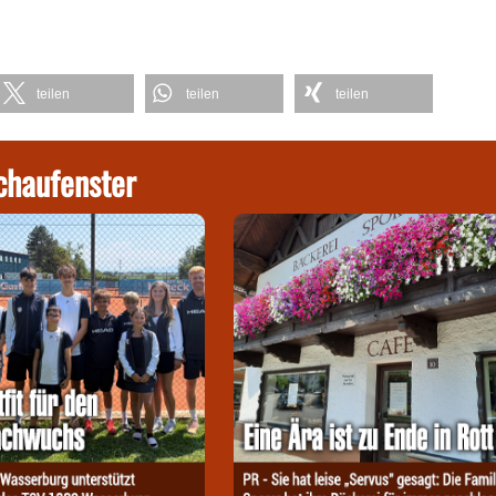
teilen
teilen
teilen
chaufenster