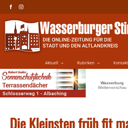
Skip
Facebook
Instagram
to
content
Aktuell
Rubriken
Kontakt
Die Kleinsten früh fit 