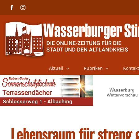
Skip
Facebook
Instagram
to
content
Aktuell
Rubriken
Kontakt
Lebensraum für streng 