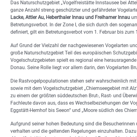
Das Naturschutzgebiet „Vogelfreistätte Innstausee bei Att
ganze Anzahl streng geschützter und gefährdeter Vogelarten
Lacke, Attler Au, Heberthaler Innau und Freihamer Innau
umf
Betretungsverbot. In der Zone I, die sich durch den sogen
definiert, gilt ein Betretungsverbot vom 1. Februar bis zum 
Auf Grund der Vielzahl der nachgewiesenen Vogelarten un
große Naturschutzgebiet Teil des europäischen Schutzgebi
Vogelschutzgebieten spielt es regional eine herausragend
Donau. Seine Rolle liegt vor allem darin, den Vogelarten Br
Die Rastvogelpopulationen stehen sehr wahrscheinlich mi
sowie mit dem Vogelschutzgebiet „Chiemseegebiet mit Alz“
zu einem der größten süddeutschen Brut-, Rast- und Überw
Fachleute davon aus, dass es Wechselbeziehungen der Vo
Eggstätt-Hemhof bis Seeon“ und „Moore südlich des Chiem
Aufgrund seiner hohen Bedeutung sind die Besucherinnen u
verhalten und die geltenden Regelungen einzuhalten. Dazu