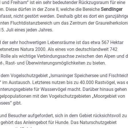
el und Freiham“ ist ein sehr bedeutender Rückzugsraum für eine
. Diese dürfen in der Zone II, welche die Bereiche
Sendlinger
asst, nicht gestört werden. Deshalb gibt es dort ein ganzjährig
annten Fluchtdistanzbereich um das Zentrum der Graureiherkolon
15. Juli eines jeden Jahres.
d der sehr hochwertigen Lebensräume ist das etwa 567 Hektar
etsnetzes Natura 2000. Als eines von deutschlandweit 742
e Rolle als wichtige Verbindungsachse zwischen den Alpen und d
ut-, Rast- und Überwinterungsmöglichkeiten zu bieten.
t dem Vogelschutzgebiet „Ismaninger Speichersee und Fischteic
 im Austausch. Letzteres nutzen bis zu 40.000 Rastvögel, was 
interungsgebiete für Wasservögel macht. Darüber hinaus gehen 
gelpopulationen mit den Vogelschutzgebieten „Moorgebiet von
sees“ gibt.
nd Besucher aufgefordert, sich in dem Gebiet rücksichtsvoll zu
 gehört das Anleingebot für Hunde. Das Naturschutzgebiet