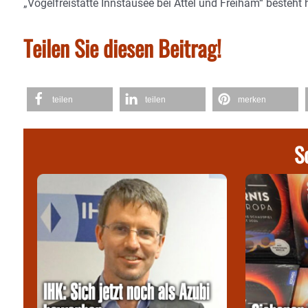
„Vogelfreistätte Innstausee bei Attel und Freiham“ besteht 
Teilen Sie diesen Beitrag!
teilen
teilen
merken
S