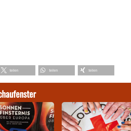
teilen
teilen
teilen
chaufenster