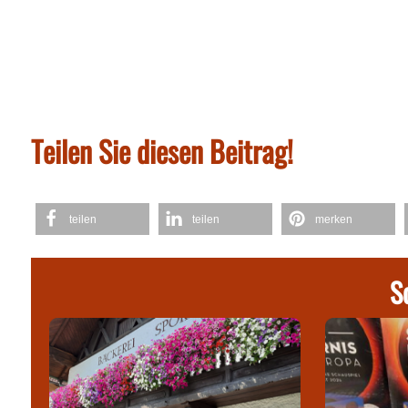
Teilen Sie diesen Beitrag!
teilen
teilen
merken
S