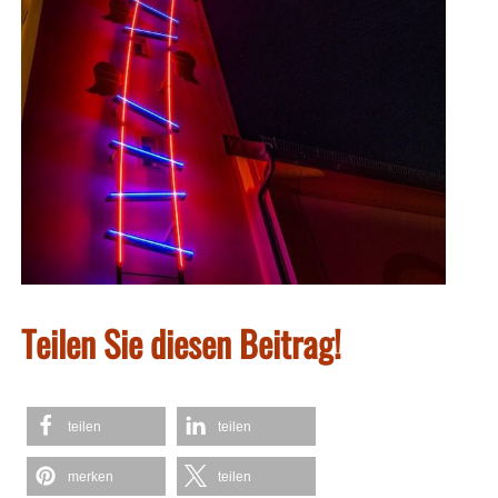
Teilen Sie diesen Beitrag!
teilen
teilen
merken
teilen