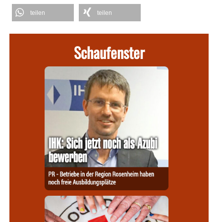
teilen
teilen
Schaufenster