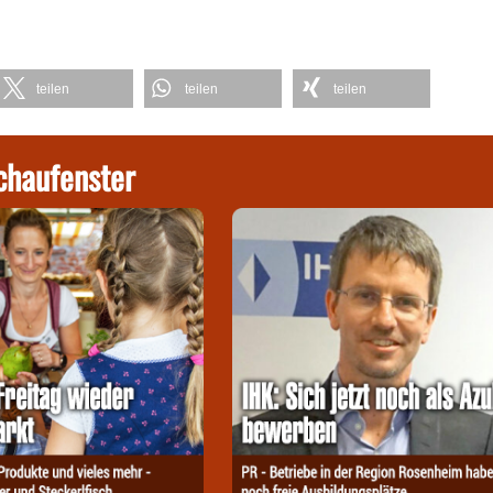
teilen
teilen
teilen
chaufenster