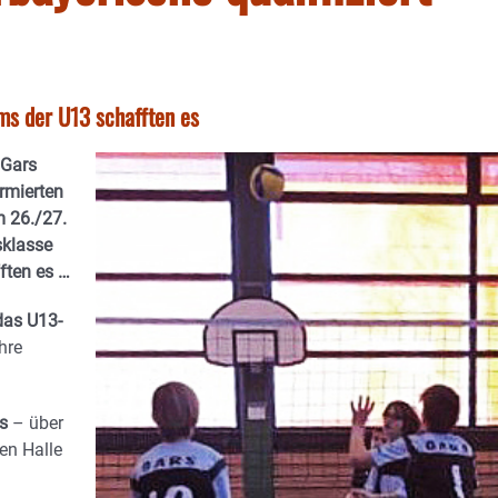
ams der U13 schafften es
 Gars
ormierten
 26./27.
sklasse
ften es …
das U13-
hre
ms
– über
en Halle