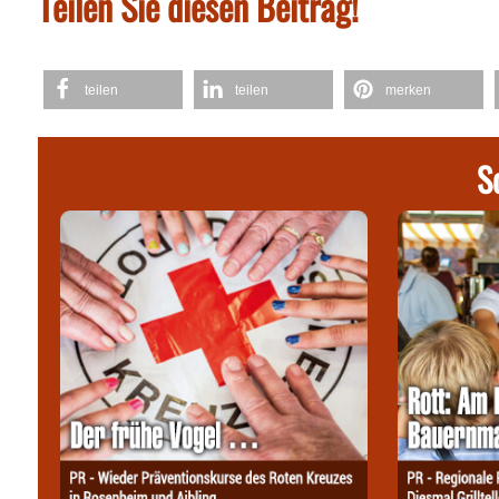
Teilen Sie diesen Beitrag!
teilen
teilen
merken
S