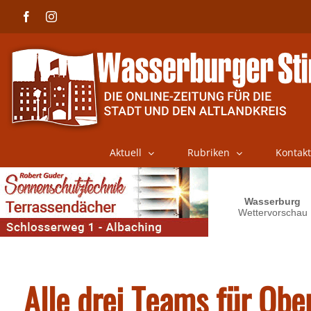
Skip
Facebook
Instagram
to
content
Aktuell
Rubriken
Kontakt
Alle drei Teams für Ober