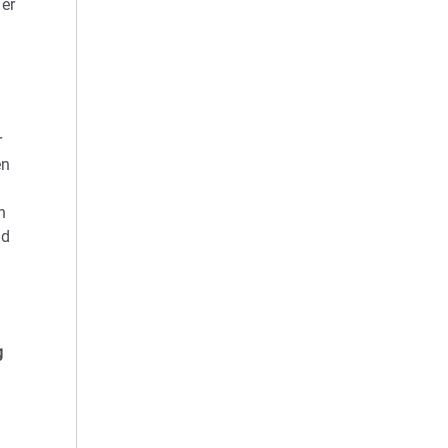
 er
r
en
h
nd
g