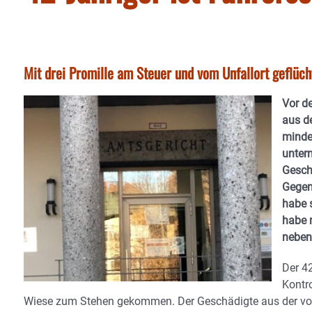
Mit drei Promille am Steuer und vom Unfallort geflüc
Vor d
aus d
minde
unter
Geschw
Gegen
habe 
habe 
neben
Der 42
Kontro
Wiese zum Stehen gekommen. Der Geschädigte aus der vor