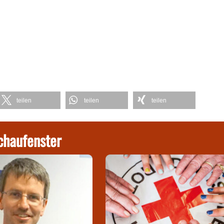
teilen
teilen
teilen
chaufenster