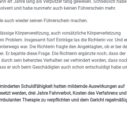
n elf Jahre lang als Verputzer tätig gewesen. Schließlich habe
insolvent und habe nunmehr auch keinen Führerschein mehr.
olle auch wieder seinen Führerschein machen.
lässige Körpervereltzung, auch vorsätzliche Körperverletzung
ein Problem. Insgesamt fünf Einträge las die Richterin vor. Und e
unterwegs war. Die Richterin fragte den Angeklagten, ob er bei d
i. Er bejahte diese Frage. Die Richterin ergänzte noch, dass der
urch sein beherztes Verhalten sei verhindert worden, dass noc
, dass er sich beim Geschädigten auch schon entschuldigt habe u
erminderten Schuldfähigkeit hatten mildernde Auswirkungen auf
setzt werden, drei Jahre Fahrverbot, Kosten des Verfahrens und
 ambulanten Therapie zu verpflichten und dem Gericht regelmäßi