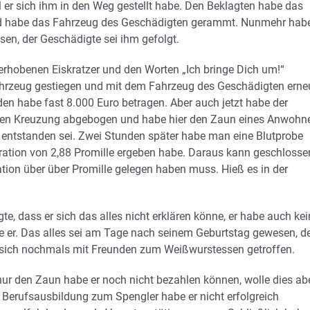
r sich ihm in den Weg gestellt habe. Den Beklagten habe das
und habe das Fahrzeug des Geschädigten gerammt. Nunmehr habe
sen, der Geschädigte sei ihm gefolgt.
rhobenen Eiskratzer und den Worten „Ich bringe Dich um!“
Fahrzeug gestiegen und mit dem Fahrzeug des Geschädigten erne
en habe fast 8.000 Euro betragen. Aber auch jetzt habe der
ächsten Kreuzung abgebogen und habe hier den Zaun eines Anwohn
 entstanden sei. Zwei Stunden später habe man eine Blutprobe
ation von 2,88 Promille ergeben habe. Daraus kann geschlosse
tion über über Promille gelegen haben muss. Hieß es in der
e, dass er sich das alles nicht erklären könne, er habe auch kei
rte er. Das alles sei am Tage nach seinem Geburtstag gewesen, d
 sich nochmals mit Freunden zum Weißwurstessen getroffen.
nur den Zaun habe er noch nicht bezahlen können, wolle dies ab
e Berufsausbildung zum Spengler habe er nicht erfolgreich