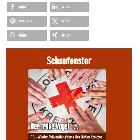
teilen
teilen
merken
teilen
teilen
teilen
Schaufenster