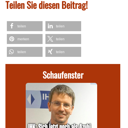
Teilen Sie diesen Beitrag!
teilen
teilen
merken
teilen
teilen
teilen
Schaufenster