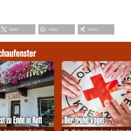
teilen
teilen
teilen
chaufenster