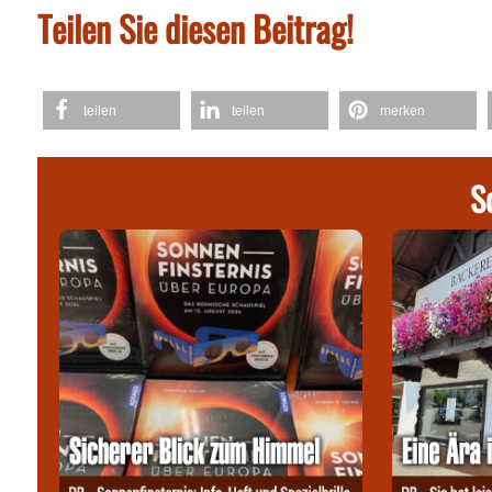
Teilen Sie diesen Beitrag!
teilen
teilen
merken
S