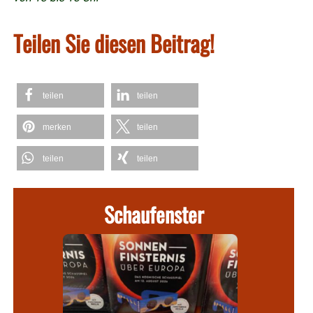
Teilen Sie diesen Beitrag!
teilen
teilen
merken
teilen
teilen
teilen
Schaufenster