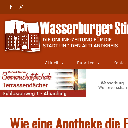
Skip
Facebook
Instagram
to
content
Aktuell
Rubriken
Kontakt
Wie eine Apotheke die F