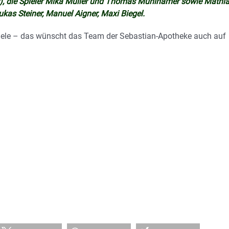
er), die Spieler Mika Müller und Thomas Mühlhamer sowie Mathi
kas Steiner, Manuel Aigner, Maxi Biegel.
piele – das wünscht das Team der Sebastian-Apotheke auch auf