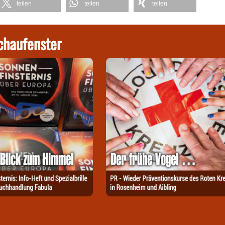
teilen
teilen
teilen
chaufenster