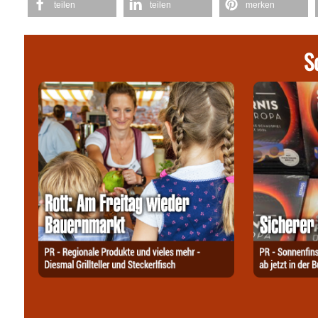
teilen
teilen
merken
S