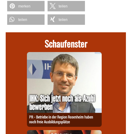
merken
teilen
teilen
teilen
Schaufenster