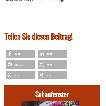
Teilen Sie diesen Beitrag!
teilen
teilen
merken
teilen
teilen
teilen
Schaufenster