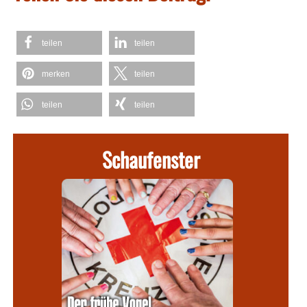
teilen
teilen
merken
teilen
teilen
teilen
Schaufenster