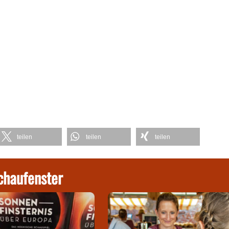
teilen
teilen
teilen
chaufenster